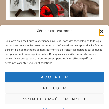
Gérer le consentement
Pour offrir les meilleures expériences, nous utilisons des technologies telles que
les cookies pour stocker et/ou accéder aux informations des appareils. Le fait de
Charlène Facialiste
consentir à ces technologies nous permettra de traiter des données telles que le
comportement de navigation ou les ID uniques sur ce site. Le fait de ne pas
consentir ou de retirer son consentement peut avoir un effet négatif sur
certaines caractéristiques et fonctions.
Les Massages du visage
Contact
ACCEPTER
Blog
Suivre mes Rendez-vous
REFUSER
VOIR LES PRÉFÉRENCES
COPYRIGHT ©CHARLÈNE FACIALISTE 2026 ·
MENTIONS
LÉGALES
· SITE RÉALISÉE PAR
AGENCE TAG